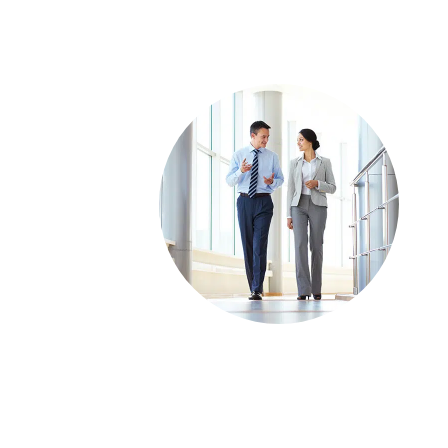
Nonushta bilan tarif
"Nonushta tarifi" ni tanlab, Art Home Hotel
mehmonlari o'z kunlarini mazali va muvozanat