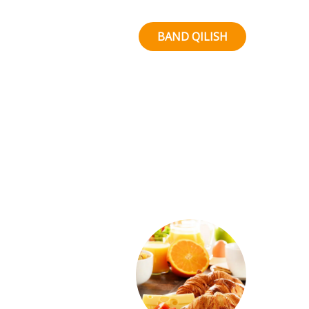
ertalabki taom bilan boshlash...
BAND QILISH