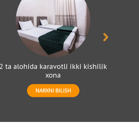
2 ta alohida karavotli ikki kishilik
Y
xona
NARXNI BILISH