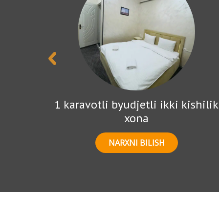
 xona
1 karavotli byudjetli ikki kishilik
xona
NARXNI BILISH