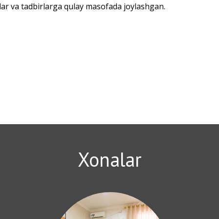
r va tadbirlarga qulay masofada joylashgan.
a istirohat bog'i
uz majmuasi) 4-5 km
Xonalar