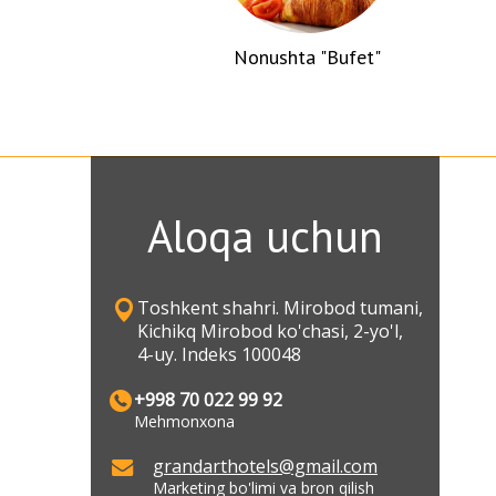
Nonushta "Bufet"
Aloqa uchun
Toshkent shahri. Mirobod tumani,
Kichikq Mirobod ko'chasi, 2-yo'l,
4-uy. Indeks 100048
+998 70 022 99 92
Mehmonxona
grandarthotels@gmail.com
Marketing bo'limi va bron qilish