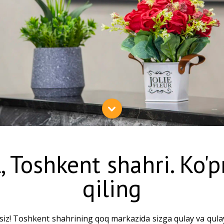
 Toshkent shahri. Ko'p
qiling
z! Toshkent shahrining qoq markazida sizga qulay va qulay 