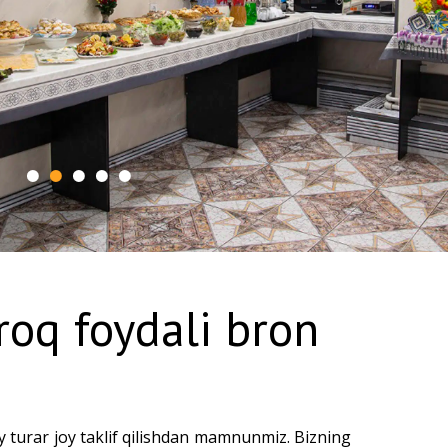
roq foydali bron
turar joy taklif qilishdan mamnunmiz. Bizning