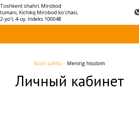
Toshkent shahri. Mirobod
tumani, Kichikq Mirobod ko'chasi,
2-yo'l, 4-uy. Indeks 100048
Bosh sahifa
–
Mening hisobim
Личный кабинет